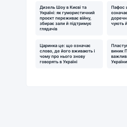
Дизель Шоу в Києві та
Пафос 
Україні: як гумористичний
означає
проєкт переживає війну,
доречн
збирає зали й підтримує
чують 
глядачів
Царинка це: що означає
Пластун
слово, де його вживають і
виник П
чому про нього знову
важлив
говорять в Україні
Україн