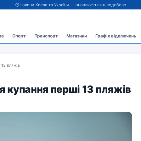
Новини Києва та України — оновлюється цілодобово
ка
Спорт
Транспорт
Магазини
Графік відключень
 13 пляжів
я купання перші 13 пляжів