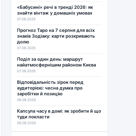
«Бабусині» речі в тренді 2026: як
знайти вінтаж у домашніх умовах
07.08.2026
Прогноз Таро на 7 серпня для всіх
знаків Зодіаку: карти розкривають
долю
07.08.2026
Поділ за один день: маршрут
найатмосфернішим районом Києва
07.08.2026
Відповідальність зірок перед
аудиторією: чесна думка про
заробітки й позицію
06.08.2026
Капсула часу в домі: як зробити й що
туди покласти
06.08.2026