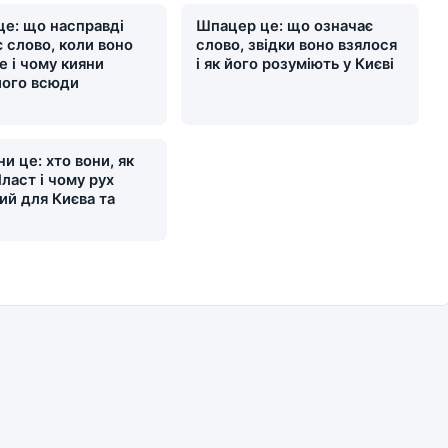
це: що насправді
Шпацер це: що означає
 слово, коли воно
слово, звідки воно взялося
е і чому кияни
і як його розуміють у Києві
його всюди
и це: хто вони, як
ласт і чому рух
ий для Києва та
и