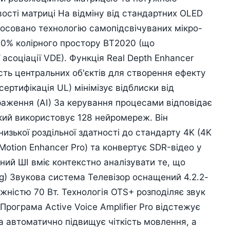
ості матриці На відміну від стандартних OLED
осовано технологію самопідсвічуваних мікро-
00% колірного простору BT2020 (що
асоціації VDE). Функція Real Depth Enhancer
сть центральних об'єктів для створення ефекту
сертифікація UL) мінімізує відблиски від
раження (AI) За керування процесами відповідає
який використовує 128 нейромереж. Він
зької роздільної здатності до стандарту 4K (4K
 Motion Enhancer Pro) та конвертує SDR-відео у
ий ШІ вміє контекстно аналізувати те, що
ng) Звукова система Телевізор оснащений 4.2.2-
ністю 70 Вт. Технологія OTS+ розподіляє звук
 Програма Active Voice Amplifier Pro відстежує
а автоматично підвищує чіткість мовлення, а