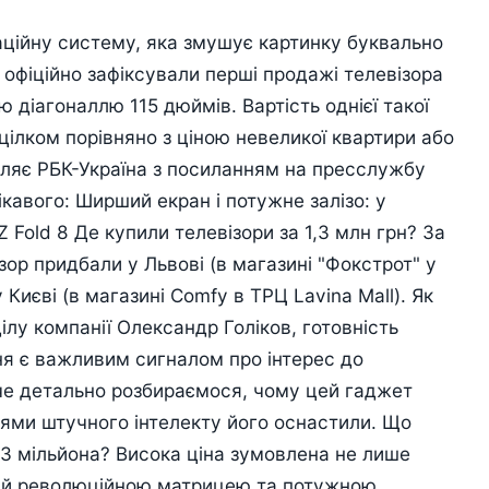
ційну систему, яка змушує картинку буквально
і офіційно зафіксували перші продажі телевізора
діагоналлю 115 дюймів. Вартість однієї такої
цілком порівняно з ціною невеликої квартири або
мляє РБК-Україна з посиланням на пресслужбу
ікавого: Ширший екран і потужне залізо: у
Fold 8 Де купили телевізори за 1,3 млн грн? За
ор придбали у Львові (в магазині "Фокстрот" у
 Києві (в магазині Comfy в ТРЦ Lavina Mall). Як
ілу компанії Олександр Голіков, готовність
вня є важливим сигналом про інтерес до
че детально розбираємося, чому цей гаджет
іями штучного інтелекту його оснастили. Що
,3 мільйона? Висока ціна зумовлена не лише
 а й революційною матрицею та потужною