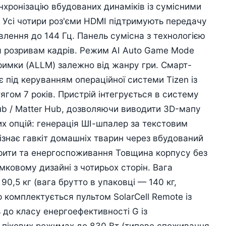
нхронізацію вбудованих динаміків із сумісними
 Усі чотири роз'єми HDMI підтримують передачу
влення до 144 Гц. Панель сумісна з технологією
я розривам кадрів. Режим AI Auto Game Mode
римки (ALLM) залежно від жанру гри. Смарт-
 під керуванням операційної системи Tizen із
гом 7 років. Пристрій інтегрується в систему
ub / Matter Hub, дозволяючи виводити 3D-мапу
х опцій: генерація ШІ-шпалер за текстовим
ізнає гавкіт домашніх тварин через вбудований
арити та енергоспоживання Товщина корпусу без
мковому дизайні з чотирьох сторін. Вага
0,5 кг (вага брутто в упаковці — 140 кг,
 комплектується пультом SolarCell Remote із
до класу енергоефективності G із
пікових режимах до 830 Вт (типове споживання