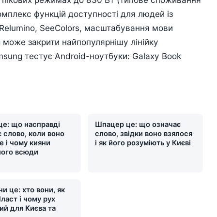
омплекс функцій доступності для людей із
Relumino, SeeColors, масштабування мови
g може закрити найпопулярнішу лінійку
sung тестує Android-ноутбуки: Galaxy Book
це: що насправді
Шпацер це: що означає
 слово, коли воно
слово, звідки воно взялося
е і чому кияни
і як його розуміють у Києві
його всюди
и це: хто вони, як
ласт і чому рух
ий для Києва та