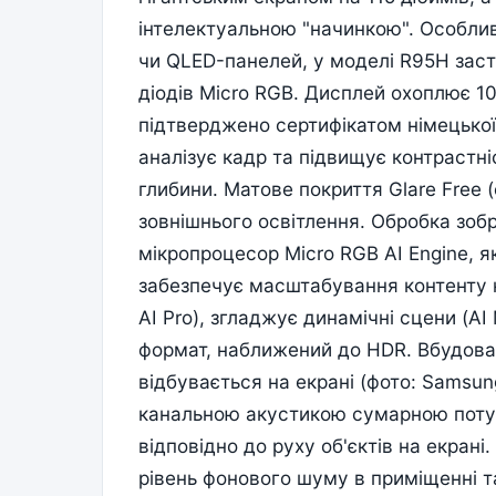
інтелектуальною "начинкою". Особлив
чи QLED-панелей, у моделі R95H заст
діодів Micro RGB. Дисплей охоплює 1
підтверджено сертифікатом німецької 
аналізує кадр та підвищує контрастні
глибини. Матове покриття Glare Free (
зовнішнього освітлення. Обробка зоб
мікропроцесор Micro RGB AI Engine, 
забезпечує масштабування контенту ни
AI Pro), згладжує динамічні сцени (AI
формат, наближений до HDR. Вбудован
відбувається на екрані (фото: Samsu
канальною акустикою сумарною потуж
відповідно до руху об'єктів на екрані.
рівень фонового шуму в приміщенні т