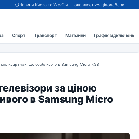
Новини Києва та України — оновлюється цілодобово
ка
Спорт
Транспорт
Магазини
Графік відключень
ціною квартири: що особливого в Samsung Micro RGB
телевізори за ціною
ивого в Samsung Micro