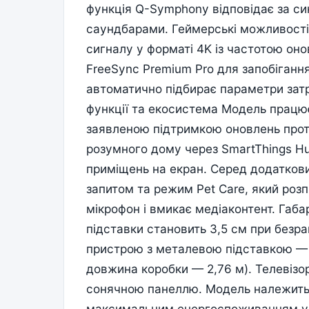
функція Q-Symphony відповідає за си
саундбарами. Геймерські можливості
сигналу у форматі 4K із частотою оно
FreeSync Premium Pro для запобіганн
автоматично підбирає параметри зат
функції та екосистема Модель працює
заявленою підтримкою оновлень протя
розумного дому через SmartThings H
приміщень на екран. Серед додаткови
запитом та режим Pet Care, який розп
мікрофон і вмикає медіаконтент. Габ
підставки становить 3,5 см при безра
пристрою з металевою підставкою — 9
довжина коробки — 2,76 м). Телевізор
сонячною панеллю. Модель належить 
максимальним енергоспоживанням у 