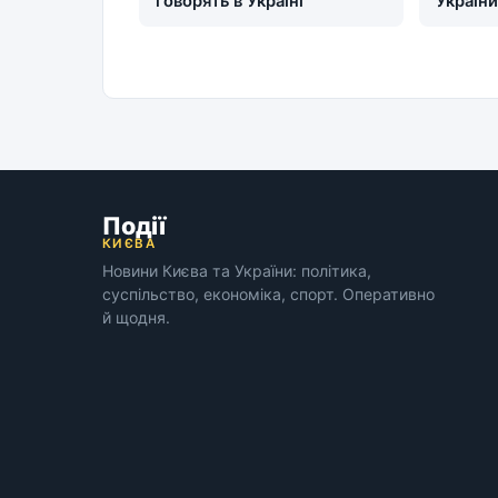
говорять в Україні
Україн
Події
КИЄВА
Новини Києва та України: політика,
суспільство, економіка, спорт. Оперативно
й щодня.