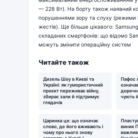
— 228 Вт). На борту також наявний к
порушеннями зору та слуху (режими 
жестів). Ще більше цікавого: Samsun
складаних смартфонів: що відомо Sam
можуть змінити операційну систем
Читайте також
Дизель Шоу в Києві та
Пафос 
Україні: як гумористичний
означає
проєкт переживає війну,
доречн
збирає зали й підтримує
чують 
глядачів
Царинка це: що означає
Пластун
слово, де його вживають і
виник П
чому про нього знову
важлив