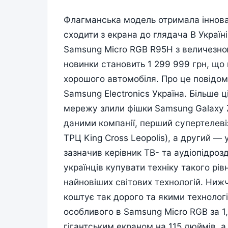
Флагманська модель отримала іннова
сходити з екрана до глядача В Україн
Samsung Micro RGB R95H з величезною 
новинки становить 1 299 999 грн, що 
хорошого автомобіля. Про це повідо
Samsung Electronics Україна. Більше ц
мережу злили фішки Samsung Galaxy Z 
даними компанії, перший супертелевіз
ТРЦ King Cross Leopolis), а другий — у
зазначив керівник ТВ- та аудіопідрозд
українців купувати техніку такого рі
найновіших світових технологій. Ниж
коштує так дорого та якими технолог
особливого в Samsung Micro RGB за 1
гігантським екраном на 115 дюймів,