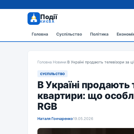
Події
КИЄВА
Головна
Суспільство
Політика
Економі
Головна
/
Новини
/
В Україні продають телевізори за 
СУСПІЛЬСТВО
В Україні продають 
квартири: що особл
RGB
Наталя Гончаренко
19.05.2026