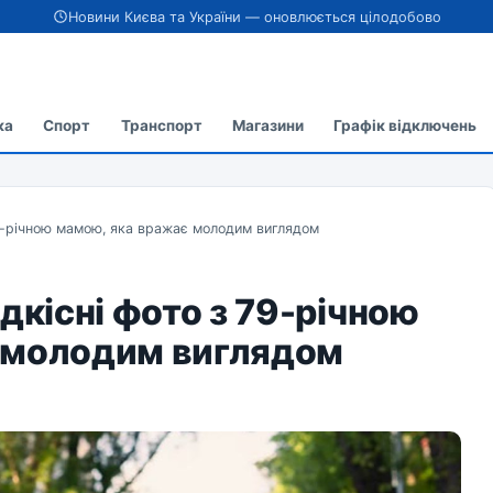
Новини Києва та України — оновлюється цілодобово
ка
Спорт
Транспорт
Магазини
Графік відключень
79-річною мамою, яка вражає молодим виглядом
дкісні фото з 79-річною
 молодим виглядом