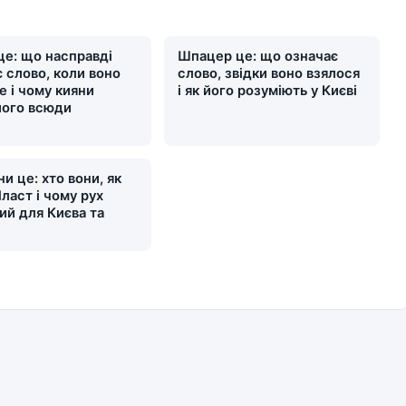
це: що насправді
Шпацер це: що означає
 слово, коли воно
слово, звідки воно взялося
е і чому кияни
і як його розуміють у Києві
його всюди
и це: хто вони, як
ласт і чому рух
ий для Києва та
и