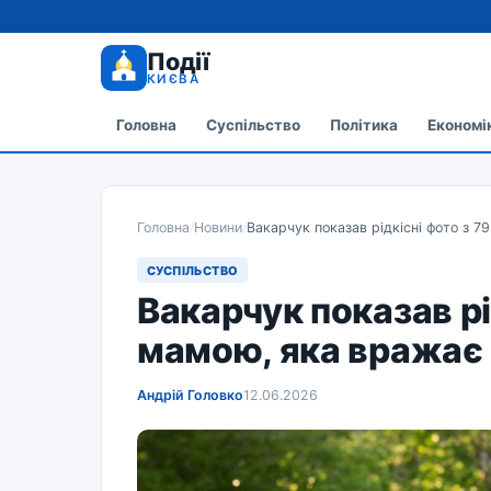
Події
КИЄВА
Головна
Суспільство
Політика
Економі
Головна
/
Новини
/
Вакарчук показав рідкісні фото з 
СУСПІЛЬСТВО
Вакарчук показав рі
мамою, яка вражає
Андрій Головко
12.06.2026