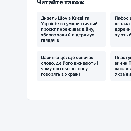
Читайте також
Дизель Шоу в Києві та
Пафос 
Україні: як гумористичний
означає
проєкт переживає війну,
доречн
збирає зали й підтримує
чують 
глядачів
Царинка це: що означає
Пластун
слово, де його вживають і
виник П
чому про нього знову
важлив
говорять в Україні
Україн