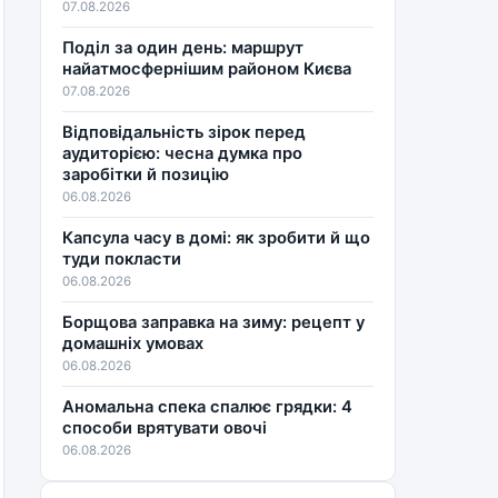
07.08.2026
Поділ за один день: маршрут
найатмосфернішим районом Києва
07.08.2026
Відповідальність зірок перед
аудиторією: чесна думка про
заробітки й позицію
06.08.2026
Капсула часу в домі: як зробити й що
туди покласти
06.08.2026
Борщова заправка на зиму: рецепт у
домашніх умовах
06.08.2026
Аномальна спека спалює грядки: 4
способи врятувати овочі
06.08.2026