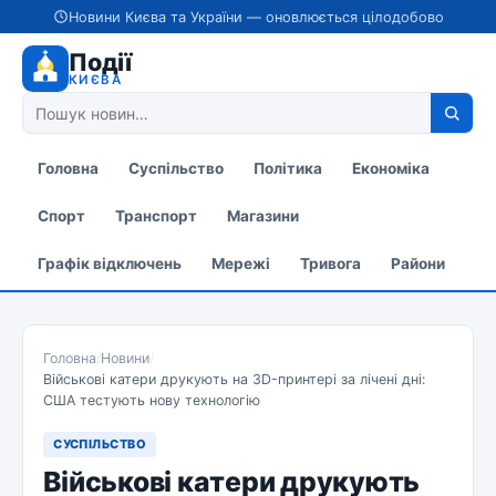
Новини Києва та України — оновлюється цілодобово
Події
КИЄВА
Головна
Суспільство
Політика
Економіка
Спорт
Транспорт
Магазини
Графік відключень
Мережі
Тривога
Райони
Головна
/
Новини
/
Військові катери друкують на 3D-принтері за лічені дні:
США тестують нову технологію
СУСПІЛЬСТВО
Військові катери друкують