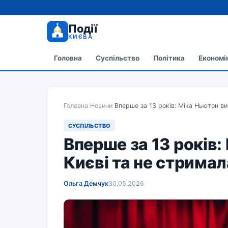
Події
КИЄВА
Головна
Суспільство
Політика
Економі
Головна
/
Новини
/
Вперше за 13 років: Міка Ньютон вис
СУСПІЛЬСТВО
Вперше за 13 років:
Києві та не стримала
Ольга Демчук
30.05.2026