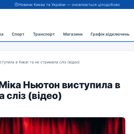
Новини Києва та України — оновлюється цілодобово
ка
Спорт
Транспорт
Магазини
Графік відключень
тупила в Києві та не стримала сліз (відео)
 Міка Ньютон виступила в
 сліз (відео)