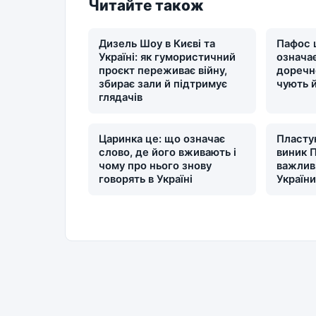
Читайте також
Дизель Шоу в Києві та
Пафос 
Україні: як гумористичний
означає
проєкт переживає війну,
доречн
збирає зали й підтримує
чують 
глядачів
Царинка це: що означає
Пластун
слово, де його вживають і
виник П
чому про нього знову
важлив
говорять в Україні
Україн