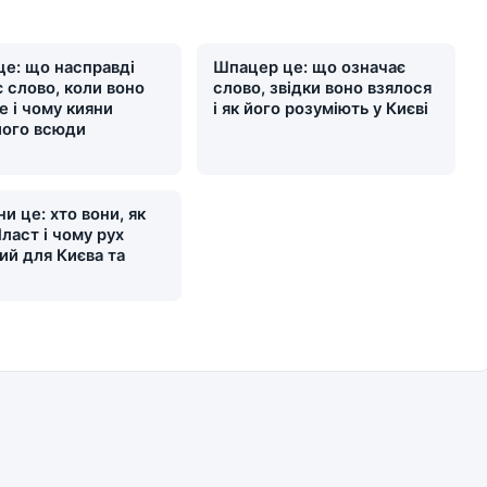
це: що насправді
Шпацер це: що означає
 слово, коли воно
слово, звідки воно взялося
е і чому кияни
і як його розуміють у Києві
його всюди
и це: хто вони, як
ласт і чому рух
ий для Києва та
и