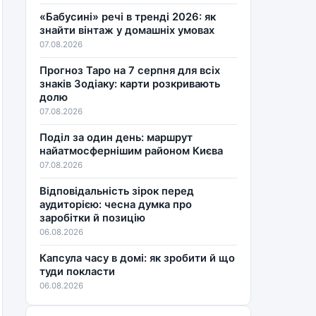
«Бабусині» речі в тренді 2026: як
знайти вінтаж у домашніх умовах
07.08.2026
Прогноз Таро на 7 серпня для всіх
знаків Зодіаку: карти розкривають
долю
07.08.2026
Поділ за один день: маршрут
найатмосфернішим районом Києва
07.08.2026
Відповідальність зірок перед
аудиторією: чесна думка про
заробітки й позицію
06.08.2026
Капсула часу в домі: як зробити й що
туди покласти
06.08.2026