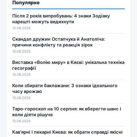
Популярне
Після 2 років випробувань: 4 знаки Зодіаку
нарешті можуть видихнути
10.08.2026
Скандал дружин Остапчука й Анатоліча:
причини конфлікту та реакція зірок
10.08.2026
Виставка «Волію миру» в Києві: унікальна техніка
гесографії
10.08.2026
Коли збирати баклажани: 3 ознаки ідеального
часу врожаю
10.08.2026
Таро-гороскоп на 10 серпня: як вберегти шанс і
коли діяти рішуче
10.08.2026
Кав'ярні і пекарні Києва: як обрати справді якісні