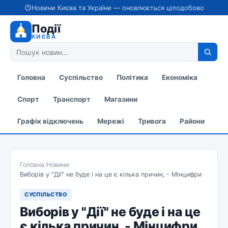
Новини Києва та України — оновлюється цілодобово
Події
КИЄВА
Головна
Суспільство
Політика
Економіка
Спорт
Транспорт
Магазини
Графік відключень
Мережі
Тривога
Райони
Головна
/
Новини
/
Виборів у "Дії" не буде і на це є кілька причин, - Мінцифри
СУСПІЛЬСТВО
Виборів у "Дії" не буде і на це
є кілька причин, - Мінцифри