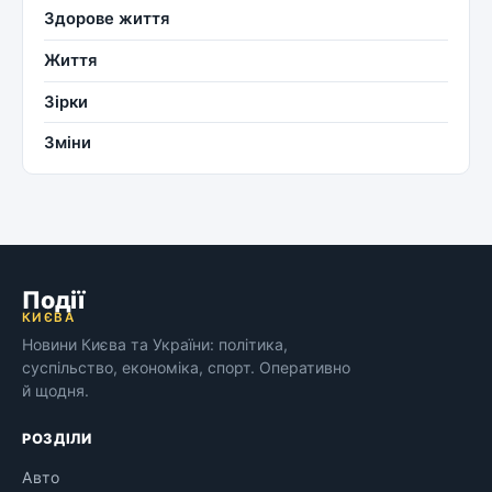
Здорове життя
Життя
Зірки
Зміни
Події
КИЄВА
Новини Києва та України: політика,
суспільство, економіка, спорт. Оперативно
й щодня.
РОЗДІЛИ
Авто