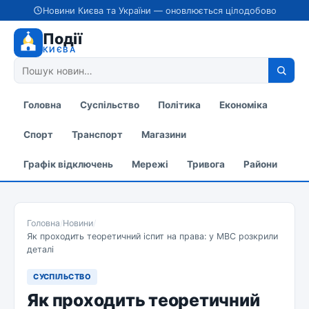
Новини Києва та України — оновлюється цілодобово
Події
КИЄВА
Головна
Суспільство
Політика
Економіка
Спорт
Транспорт
Магазини
Графік відключень
Мережі
Тривога
Райони
Головна
/
Новини
/
Як проходить теоретичний іспит на права: у МВС розкрили
деталі
СУСПІЛЬСТВО
Як проходить теоретичний