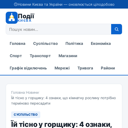
Новини Києва та України — оновлюється цілодобово
Події
КИЄВА
Головна
Суспільство
Політика
Економіка
Спорт
Транспорт
Магазини
Графік відключень
Мережі
Тривога
Райони
Головна
/
Новини
/
Їй тісно у горщику: 4 ознаки, що кімнатну рослину потрібно
терміново пересадити
СУСПІЛЬСТВО
Їй тісно у горщику: 4 ознаки,