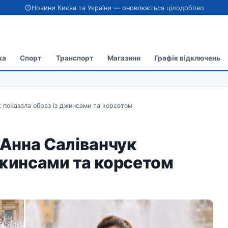
Новини Києва та України — оновлюється цілодобово
ка
Спорт
Транспорт
Магазини
Графік відключень
к показала образ із джинсами та корсетом
 Анна Саліванчук
джинсами та корсетом