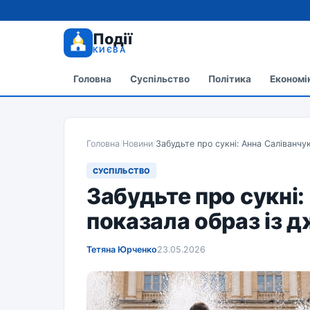
Події
КИЄВА
Головна
Суспільство
Політика
Економі
Головна
/
Новини
/
Забудьте про сукні: Анна Саліванчу
СУСПІЛЬСТВО
Забудьте про сукні:
показала образ із 
Тетяна Юрченко
23.05.2026