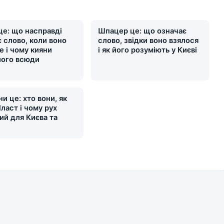
це: що насправді
Шпацер це: що означає
 слово, коли воно
слово, звідки воно взялося
е і чому кияни
і як його розуміють у Києві
його всюди
и це: хто вони, як
ласт і чому рух
ий для Києва та
и