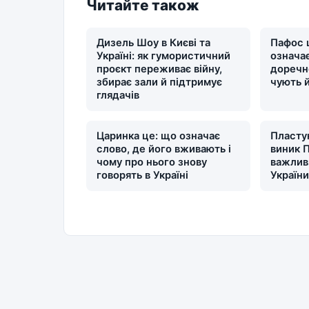
Читайте також
Дизель Шоу в Києві та
Пафос 
Україні: як гумористичний
означає
проєкт переживає війну,
доречн
збирає зали й підтримує
чують 
глядачів
Царинка це: що означає
Пластун
слово, де його вживають і
виник П
чому про нього знову
важлив
говорять в Україні
Україн