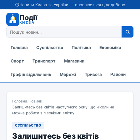
Новини Києва та України — оновлюється цілодобово
Події
КИЄВА
Головна
Суспільство
Політика
Економіка
Спорт
Транспорт
Магазини
Графік відключень
Мережі
Тривога
Райони
Головна
/
Новини
/
Залишитесь без квітів наступного року: що ніколи не
можна робити з півоніями влітку
СУСПІЛЬСТВО
Залишитесь без квітів