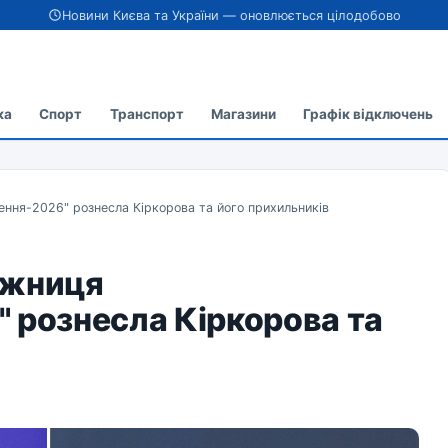
Новини Києва та України — оновлюється цілодобово
ка
Спорт
Транспорт
Магазини
Графік відключень
ння-2026" рознесла Кіркорова та його прихильників
ожниця
 рознесла Кіркорова та