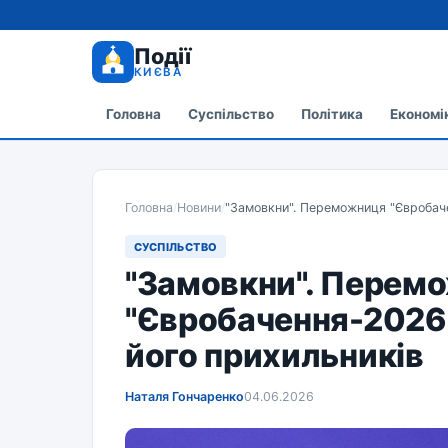
Події
КИЄВА
Головна
Суспільство
Політика
Економі
Головна
/
Новини
/
"Замовкни". Переможниця "Євробаче
СУСПІЛЬСТВО
"Замовкни". Перем
"Євробачення-2026"
його прихильників
Наталя Гончаренко
04.06.2026