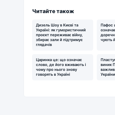
Читайте також
Дизель Шоу в Києві та
Пафос 
Україні: як гумористичний
означає
проєкт переживає війну,
доречн
збирає зали й підтримує
чують 
глядачів
Царинка це: що означає
Пластун
слово, де його вживають і
виник П
чому про нього знову
важлив
говорять в Україні
Україн