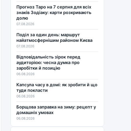
Прогноз Таро на 7 серпня для всіх
знаків Зодіаку: карти розкривають
долю
07.08.2026
Поділ за один день: маршрут
найатмосфернішим районом Києва
07.08.2026
Відповідальність зірок перед
аудиторією: чесна думка про
заробітки й позицію
06.08.2026
Капсула часу в домі: як зробити й що
туди покласти
06.08.2026
Борщова заправка на зиму: рецепт у
домашніх умовах
06.08.2026