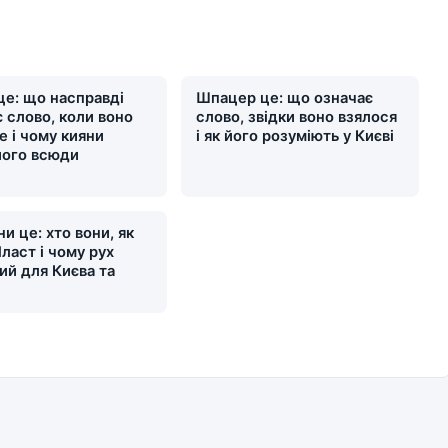
це: що насправді
Шпацер це: що означає
 слово, коли воно
слово, звідки воно взялося
е і чому кияни
і як його розуміють у Києві
його всюди
и це: хто вони, як
ласт і чому рух
ий для Києва та
и