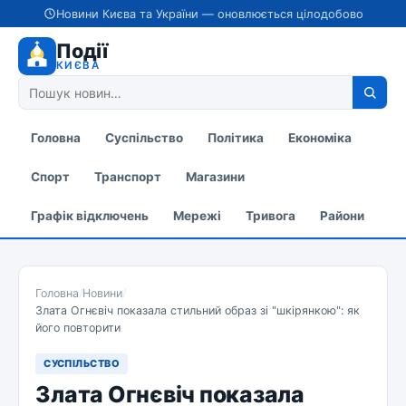
Новини Києва та України — оновлюється цілодобово
Події
КИЄВА
Головна
Суспільство
Політика
Економіка
Спорт
Транспорт
Магазини
Графік відключень
Мережі
Тривога
Райони
Головна
/
Новини
/
Злата Огнєвіч показала стильний образ зі "шкірянкою": як
його повторити
СУСПІЛЬСТВО
Злата Огнєвіч показала