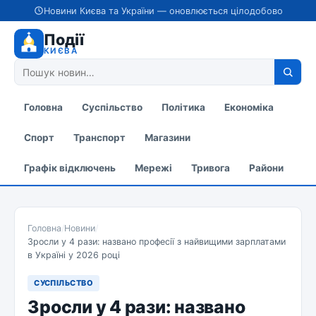
Новини Києва та України — оновлюється цілодобово
Події
КИЄВА
Головна
Суспільство
Політика
Економіка
Спорт
Транспорт
Магазини
Графік відключень
Мережі
Тривога
Райони
Головна
/
Новини
/
Зросли у 4 рази: названо професії з найвищими зарплатами
в Україні у 2026 році
СУСПІЛЬСТВО
Зросли у 4 рази: названо