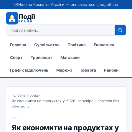
Новини Києва та України — оновлюється цілодобово
Події
КИЄВА
Головна
Суспільство
Політика
Економіка
Спорт
Транспорт
Магазини
Графік відключень
Мережі
Тривога
Райони
Головна
/
Поради
/
Як економити на продуктах у 2026: перевірені способи без
обмежень
Як економити на продуктах у