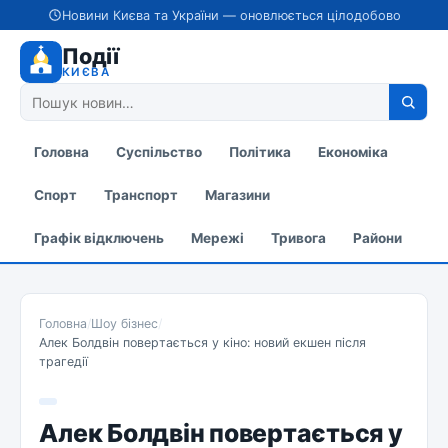
Новини Києва та України — оновлюється цілодобово
Події
КИЄВА
Головна
Суспільство
Політика
Економіка
Спорт
Транспорт
Магазини
Графік відключень
Мережі
Тривога
Райони
Головна
/
Шоу бізнес
/
Алек Болдвін повертається у кіно: новий екшен після
трагедії
Алек Болдвін повертається у