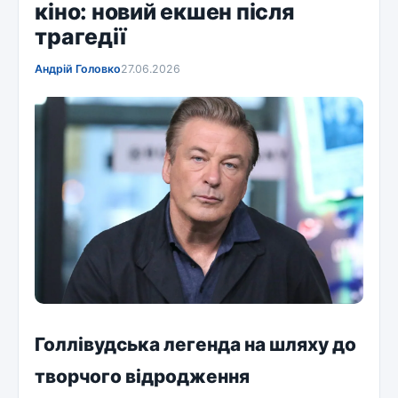
кіно: новий екшен після
трагедії
Андрій Головко
27.06.2026
Голлівудська легенда на шляху до
творчого відродження