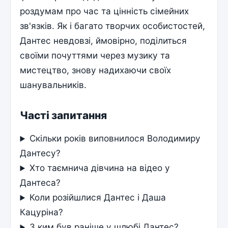
роздумам про час та цінність сімейних
зв'язків. Як і багато творчих особистостей,
Дантес невдовзі, ймовірно, поділиться
своїми почуттями через музику та
мистецтво, знову надихаючи своїх
шанувальників.
Часті запитання
Скільки років виповнилося Володимиру
Дантесу?
Хто таємнича дівчина на відео у
Дантеса?
Коли розійшлися Дантес і Даша
Кацуріна?
З ким був раніше у шлюбі Дантес?