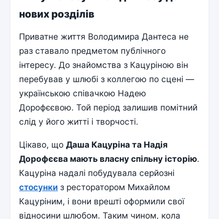
нових розділів
Приватне життя Володимира Дантеса не
раз ставало предметом публічного
інтересу. До знайомства з Кацуріною він
перебував у шлюбі з коллегою по сцені —
українською співачкою Надею
Дорофєєвою. Той період залишив помітний
слід у його житті і творчості.
Цікаво, що
Даша Кацуріна та Надія
Дорофєєва мають власну спільну історію
.
Кацуріна надалі побудувала серйозні
стосунки
з ресторатором Михайлом
Кацуріним, і вони врешті оформили свої
відносини шлюбом. Таким чином, кола