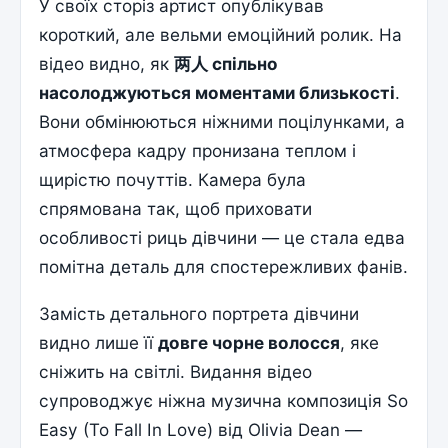
У своїх сторіз артист опублікував
короткий, але вельми емоційний ролик. На
відео видно, як
两人 спільно
насолоджуються моментами близькості
.
Вони обмінюються ніжними поцілунками, а
атмосфера кадру пронизана теплом і
щирістю почуттів. Камера була
спрямована так, щоб приховати
особливості риць дівчини — це стала едва
помітна деталь для спостережливих фанів.
Замість детального портрета дівчини
видно лише її
довге чорне волосся
, яке
сніжить на світлі. Видання відео
супроводжує ніжна музична композиція So
Easy (To Fall In Love) від Olivia Dean —