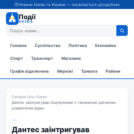
Новини Києва та України — оновлюється цілодобово
Події
КИЄВА
Головна
Суспільство
Політика
Економіка
Спорт
Транспорт
Магазини
Графік відключень
Мережі
Тривога
Райони
Головна
/
Шоу бізнес
/
Дантес заінтригував поцілунками з таємничою дівчиною:
романтичне відео
Дантес заінтригував