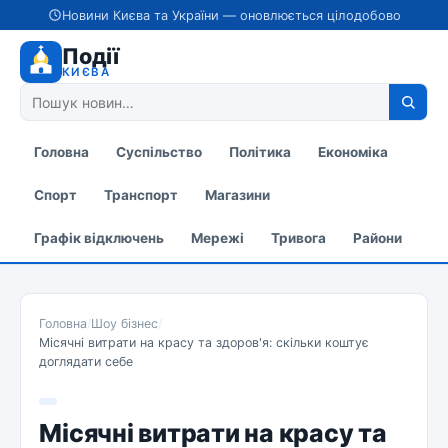
Новини Києва та України — оновлюється цілодобово
Події
КИЄВА
Головна
Суспільство
Політика
Економіка
Спорт
Транспорт
Магазини
Графік відключень
Мережі
Тривога
Райони
Головна
/
Шоу бізнес
/
Місячні витрати на красу та здоров'я: скільки коштує
доглядати себе
Місячні витрати на красу та