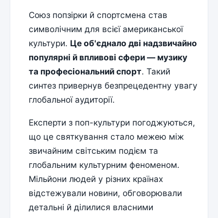
Союз попзірки й спортсмена став
символічним для всієї американської
культури.
Це об'єднало дві надзвичайно
популярні й впливові сфери — музику
та професіональний спорт
. Такий
синтез привернув безпрецедентну увагу
глобальної аудиторії.
Експерти з поп-культури погоджуються,
що це святкування стало межею між
звичайним світським подієм та
глобальним культурним феноменом.
Мільйони людей у різних країнах
відстежували новини, обговорювали
детальні й ділилися власними