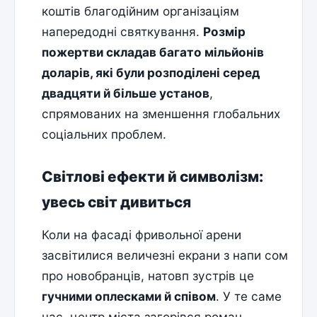
коштів благодійним організаціям
напередодні святкування.
Розмір
пожертви складав багато мільйонів
доларів, які були розподілені серед
двадцяти й більше установ
,
спрямованих на зменшення глобальних
соціальних проблем.
Світлові ефекти й символізм:
увесь світ дивиться
Коли на фасаді фривольної арени
засвітилися величезні екрани з напи сом
про новобранців, натовп зустрів це
гучними оплесками й співом
. У те саме
час, центр міста загорівся роман-