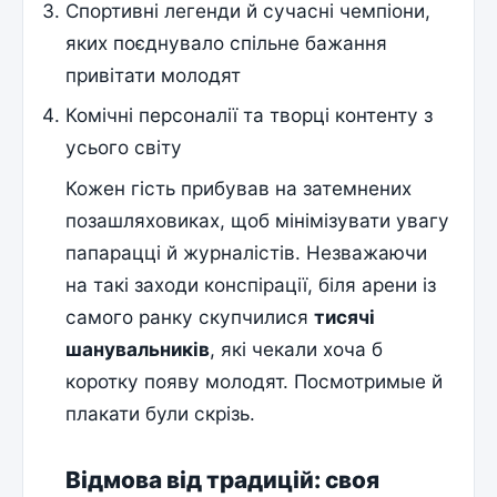
Спортивні легенди й сучасні чемпіони,
яких поєднувало спільне бажання
привітати молодят
Комічні персоналії та творці контенту з
усього світу
Кожен гість прибував на затемнених
позашляховиках, щоб мінімізувати увагу
папарацці й журналістів. Незважаючи
на такі заходи конспірації, біля арени із
самого ранку скупчилися
тисячі
шанувальників
, які чекали хоча б
коротку появу молодят. Посмотримые й
плакати були скрізь.
Відмова від традицій: своя