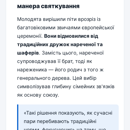
манера святкування
Молодята вирішили піти врозріз із
багатовіковими звичаями європейської
церемонії.
Вони відмовилися від
традиційних дружок нареченої та
шаферів
. Замість цього, нареченої
супроводжував її брат, тоді як
нареженика — його родич з того ж
генерального дерева. Цей вибір
символізував глибину сімейних зв'язків
як основу союзу.
«Такі рішення показують, як сучасні
пари перебивають традиційні
норми, фокусуючись на тому, що