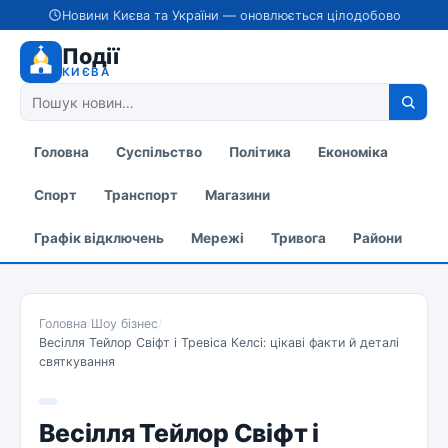
Новини Києва та України — оновлюється цілодобово
Події
КИЄВА
Головна
Суспільство
Політика
Економіка
Спорт
Транспорт
Магазини
Графік відключень
Мережі
Тривога
Райони
Головна
/
Шоу бізнес
/
Весілля Тейлор Свіфт і Тревіса Келсі: цікаві факти й деталі
святкування
Весілля Тейлор Свіфт і