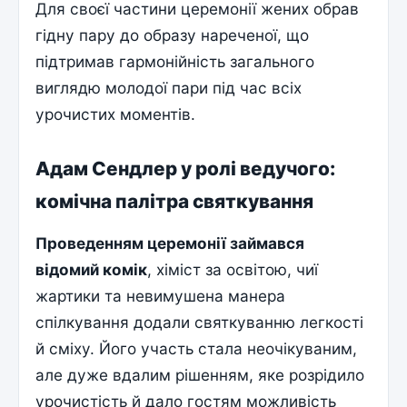
Для своєї частини церемонії жених обрав
гідну пару до образу нареченої, що
підтримав гармонійність загального
виглядю молодої пари під час всіх
урочистих моментів.
Адам Сендлер у ролі ведучого:
комічна палітра святкування
Проведенням церемонії займався
відомий комік
, хіміст за освітою, чиї
жартики та невимушена манера
спілкування додали святкуванню легкості
й сміху. Його участь стала неочікуваним,
але дуже вдалим рішенням, яке розрідило
урочистість й дало гостям можливість