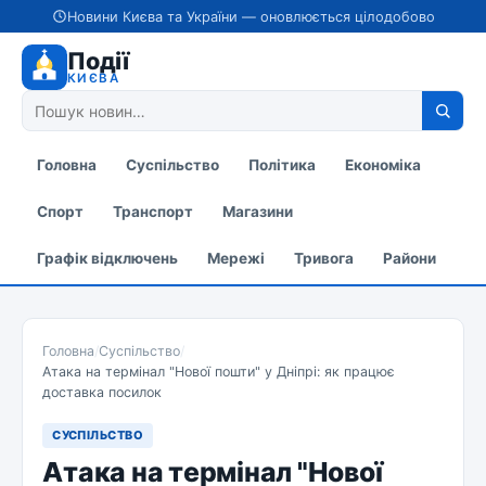
Новини Києва та України — оновлюється цілодобово
Події
КИЄВА
Головна
Суспільство
Політика
Економіка
Спорт
Транспорт
Магазини
Графік відключень
Мережі
Тривога
Райони
Головна
/
Суспільство
/
Атака на термінал "Нової пошти" у Дніпрі: як працює
доставка посилок
СУСПІЛЬСТВО
Атака на термінал "Нової