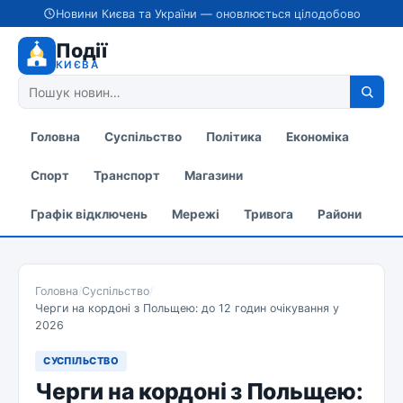
Новини Києва та України — оновлюється цілодобово
Події
КИЄВА
Головна
Суспільство
Політика
Економіка
Спорт
Транспорт
Магазини
Графік відключень
Мережі
Тривога
Райони
Головна
/
Суспільство
/
Черги на кордоні з Польщею: до 12 годин очікування у
2026
СУСПІЛЬСТВО
Черги на кордоні з Польщею: