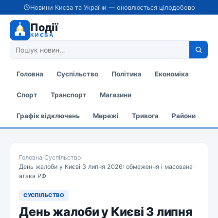
Новини Києва та України — оновлюється цілодобово
Події
КИЄВА
Головна
Суспільство
Політика
Економіка
Спорт
Транспорт
Магазини
Графік відключень
Мережі
Тривога
Райони
Головна
/
Суспільство
/
День жалоби у Києві 3 липня 2026: обмеження і масована
атака РФ
СУСПІЛЬСТВО
День жалоби у Києві 3 липня