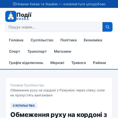
Новини Києва та України — оновлюється цілодобово
Події
КИЄВА
Головна
Суспільство
Політика
Економіка
Спорт
Транспорт
Магазини
Графік відключень
Мережі
Тривога
Райони
Головна
/
Суспільство
/
Обмеження руху на кордоні з Румунією через спеку: коли
не пропустять вантажівки
СУСПІЛЬСТВО
Обмеження руху на кордоні з