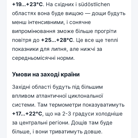
+19...+23°С
. На східних і südöstlichen
областях вона буде вищою — дощи будуть
менш інтенсивними, і сонячне
випромінювання зможе більше прогріти
повітря до
+25...+28°С
. Це все ще теплі
показники для липня, але нижчі за
середньомісячні норми.
Умови на заході країни
Західні області будуть під більшим
впливом атлантичної циклональної
системи. Там термометри показуватимуть
+17...+22°С
, що на 2-3 градуси холодніше
за центральні регіони. Дощів там буде
більше, і вони триватимуть довше.