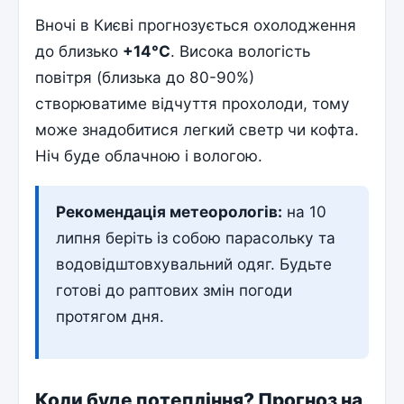
Вночі в Києві прогнозується охолодження
до близько
+14°С
. Висока вологість
повітря (близька до 80-90%)
створюватиме відчуття прохолоди, тому
може знадобитися легкий светр чи кофта.
Ніч буде облачною і вологою.
Рекомендація метеорологів:
на 10
липня беріть із собою парасольку та
водовідштовхувальний одяг. Будьте
готові до раптових змін погоди
протягом дня.
Коли буде потепління? Прогноз на