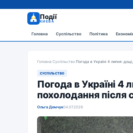
Події
КИЄВА
Головна
Суспільство
Політика
Економі
Головна
/
Суспільство
/
Погода в Україні 4 липня: дощі
СУСПІЛЬСТВО
Погода в Україні 4 л
похолодання після 
Ольга Демчук
04.07.2026