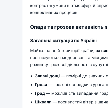
контрастні умови в атмосфері й спри
конвективних процесів.
Опади та грозова активність п
Загальна ситуація по Україні
Майже на всій території країни,
за ви
прогнозуються модеровані, а місцями
розвитку грозової діяльності з супут
Зливні дощі
— помірні до значних о
Грози
— грозові осередки з ураган
Град
— можливість випадання град
Шквали
— поривистий вітер з швид