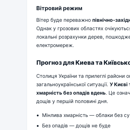
Вітровий режим
Вітер буде переважно
північно-захі
Однак у грозових областях очікуютьс
локальні розрахунки дерев, пошкодже
електромереж.
Прогноз для Киева та Київсько
Столиця України та прилеглі райони оп
загальноукраїнської ситуації.
У Києві
хмарність без опадів вдень
. Це озна
дощів у першій половині дня.
Мінлива хмарність — облаки без су
Без опадів — дощів не буде