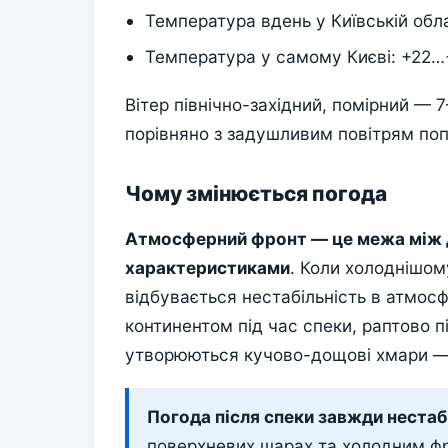
Температура вдень у Київській обл
Температура у самому Києві: +22
Вітер північно-західний, помірний — 
порівняно з задушливим повітрям поп
Чому змінюється погода
Атмосферний фронт — це межа між д
характеристиками
. Коли холоднішом
відбувається нестабільність в атмосф
континентом під час спеки, раптово п
утворюються кучово-дощові хмари — с
Погода після спеки завжди нестаб
поверхневих шарах та холодним фр