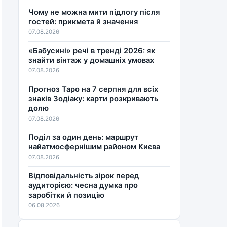
Чому не можна мити підлогу після
гостей: прикмета й значення
07.08.2026
«Бабусині» речі в тренді 2026: як
знайти вінтаж у домашніх умовах
07.08.2026
Прогноз Таро на 7 серпня для всіх
знаків Зодіаку: карти розкривають
долю
07.08.2026
Поділ за один день: маршрут
найатмосфернішим районом Києва
07.08.2026
Відповідальність зірок перед
аудиторією: чесна думка про
заробітки й позицію
06.08.2026