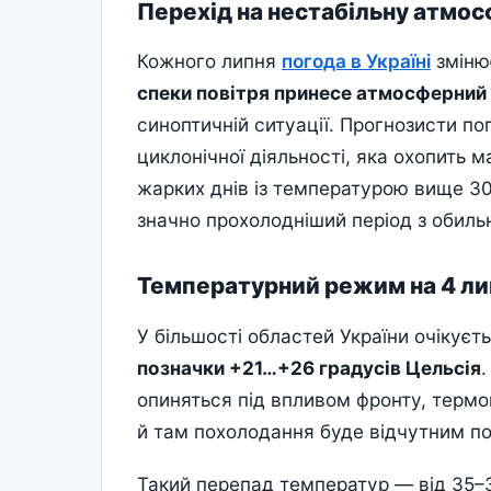
Перехід на нестабільну атмосф
Кожного липня
погода в Україні
зміню
спеки повітря принесе атмосферний
синоптичній ситуації. Прогнозисти п
циклонічної діяльності, яка охопить 
жарких днів із температурою вище 30
значно прохолодніший період з обил
Температурний режим на 4 ли
У більшості областей України очікуєт
позначки +21…+26 градусів Цельсія
.
опиняться під впливом фронту, терм
й там похолодання буде відчутним по
Такий перепад температур — від 35–3