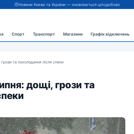
Новини Києва та України — оновлюється цілодобово
ка
Спорт
Транспорт
Магазини
Графік відключень
, грози та похолодання після спеки
ипня: дощі, грози та
спеки