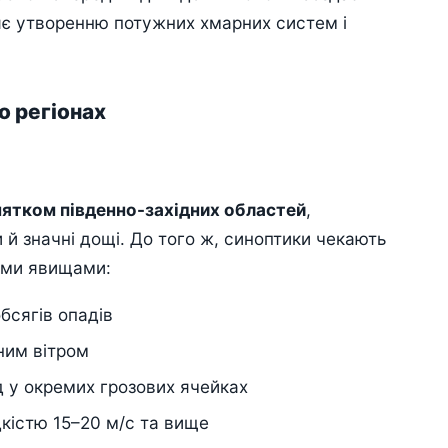
яє утворенню потужних хмарних систем і
о регіонах
нятком південно-західних областей
,
 й значні дощі. До того ж, синоптики чекають
німи явищами:
бсягів опадів
ним вітром
 у окремих грозових ячейках
кістю 15–20 м/с та вище