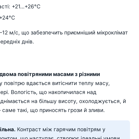
асті: +21…+26°C
…+24°C
7–12 м/с, що забезпечить приємніший мікроклімат
ередніх днів.
вома повітряними масами з різними
у повітрю вдається витіснити теплу масу,
ері. Вологість, що накопичилася над
іднімається на більшу висоту, охолоджується, й
аме такі, що приносять грози й зливи.
ільна.
Контраст між гарячим повітрям у
онтом, що наступає, створює ідеальні умови