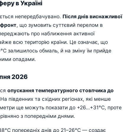
еру в Україні
ється непередбачувано.
Після днів виснажливої
 фронт
, що зумовить суттєвий перелом в
опереджають про наближення активної
майже всю територію країни. Це означає, що
°C залишилось обмаль, й на зміну їм прийде
ьними опадами.
пня 2026
ься
опускання температурного стовпчика до
 На південних та східних регіонах, які менше
ометри ще можуть показати до +26…+31°C, проте
рівняно з попередніми днями.
8°C попередніх днів до 21–26°C — создає