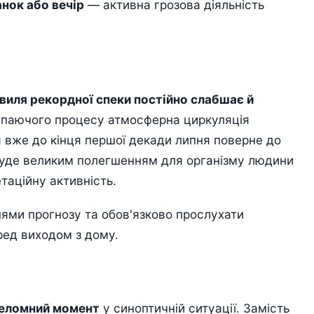
анок або вечір
— активна грозова діяльність
виля рекордної спеки постійно слабшає й
тупаючого процесу атмосферна циркуляція
я вже до кінця першої декади липня поверне до
буде великим полегшенням для організму людини
етаційну активність.
ями прогнозу та обов'язково прослухати
ред виходом з дому.
реломний момент
у синоптичній ситуації. Замість