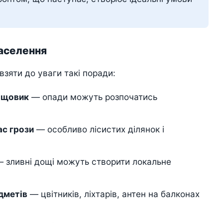
населення
зяти до уваги такі поради:
ощовик
— опади можуть розпочатись
ас грози
— особливо лісистих ділянок і
 зливні дощі можуть створити локальне
дметів
— цвітників, ліхтарів, антен на балконах