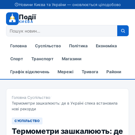
Новини Києва та України — оновлюється цілодобово
Події
КИЄВА
Головна
Суспільство
Політика
Економіка
Спорт
Транспорт
Магазини
Графік відключень
Мережі
Тривога
Райони
Головна
/
Суспільство
/
Термометри зашкалюють: де в Україні спека встановила
нові рекорди
СУСПІЛЬСТВО
Термометри зашкалюють: де