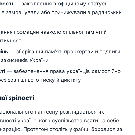
вості
— закріплення в офіційному статусі
ше замовчували або принижували в радянський
ання громадян навколо спільної пам'яті й
нтичності
інь
— зберігання пам'яті про жертви й подвиги
х захисників України
ті
— забезпечення права українців самостійно
без зовнішнього тиску й диктату
ї зрілості
аціонального пантеону розглядається як
вності українського суспільства взяти на себе
 нарацію. Протягом століть українці боролися за