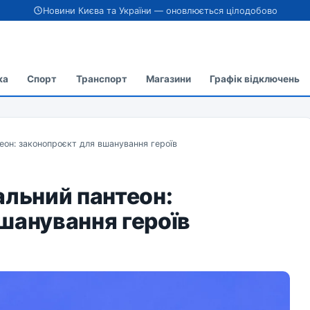
Новини Києва та України — оновлюється цілодобово
ка
Спорт
Транспорт
Магазини
Графік відключень
еон: законопроєкт для вшанування героїв
альний пантеон:
шанування героїв