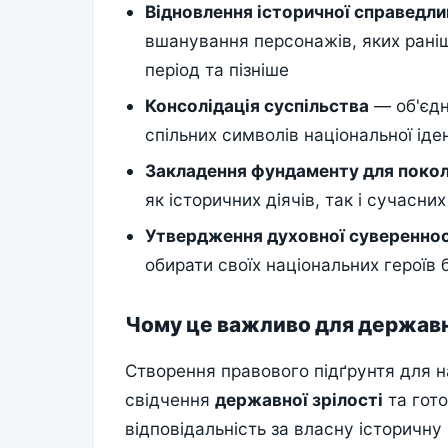
Відновлення історичної справедли
вшанування персонажів, яких рані
період та пізніше
Консолідація суспільства
— об'єдн
спільних символів національної іде
Закладення фундаменту для покол
як історичних діячів, так і сучасни
Утвердження духовної сувереннос
обирати своїх національних героїв 
Чому це важливо для державно
Створення правового підґрунтя для н
свідчення
державної зрілості
та гото
відповідальність за власну історичну