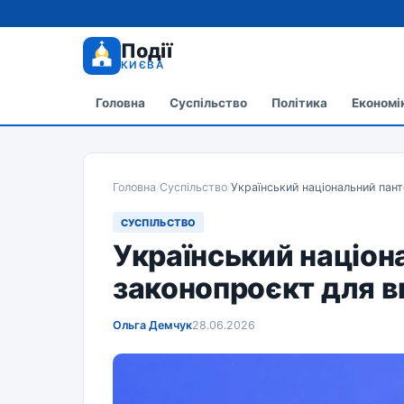
Події
КИЄВА
Головна
Суспільство
Політика
Економі
Головна
/
Суспільство
/
Український національний пант
СУСПІЛЬСТВО
Український націон
законопроєкт для в
Ольга Демчук
28.06.2026