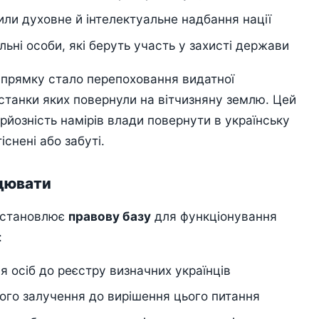
атили духовне й інтелектуальне надбання нації
ільні особи, які беруть участь у захисті держави
прямку стало перепоховання видатної
останки яких повернули на вітчизняну землю. Цей
йозність намірів влади повернути в українську
існені або забуті.
ацювати
 встановлює
правову базу
для функціонування
:
я осіб до реєстру визначних українців
ого залучення до вирішення цього питання