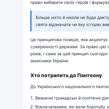
право вибирати своїх героїв і формув
Більше ніхто й ніколи не буде дикт
свята відзначати чи яку історію ви
Це принципова позиція, яка акцентує 
суверенності держави. За право цієї
років, і саме за цей принцип сьогодні
захисники України.
Хто потрапить до Пантеону
До Українського національного пантео
Визначні громадські й політичні ді
Воєначальники, які вели боротьбу з