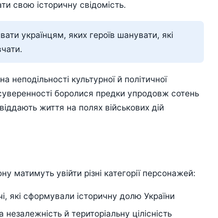
ати свою історичну свідомість.
увати українцям, яких героїв шанувати, які
вчати.
на неподільності культурної й політичної
 суверенності боролися предки упродовж сотень
 віддають життя на полях військових дій
ну матимуть увійти різні категорії персонажей:
ячі, які сформували історичну долю України
а незалежність й територіальну цілісність