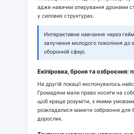
адже навички оперування дронами ст
у силових структурах.
Интерактивне навчання через гейм
залучення молодого покоління до в
оборонній сфері.
Екіпіровка, броня та озброєння: 
На другій локації експонувалось най
Громадяни мали право носити на соб
щоб краще розуміти, з якими умовам
розкладалися макети озброєння для 
дорослих.