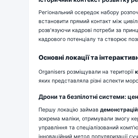
Регіональний осередок набору розпоч
встановити прямий контакт між цивіл
розв'язуючи кадрові потреби за прин
кадрового потенціалу та створює поз
Основні локації та інтерактив
Organisers розміщували на території
к
яких представляла різні аспекти морс
Дрони та безпілотні системи: це
Першу локацію займав
демонстрацій
зокрема маліки, отримували змогу ке
управління та спеціалізований комп'
інноваційний метод популяризації су