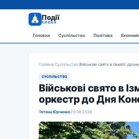
Події
КИЄВА
Головна
Суспільство
Політика
Економі
Головна
/
Суспільство
/
Військові свято в Ізмаїлі: дро
СУСПІЛЬСТВО
Військові свято в Із
оркестр до Дня Кон
Тетяна Юрченко
29.06.2026