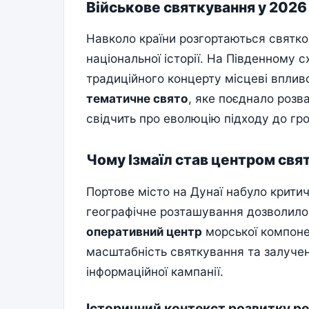
Військове святкування у 2026
Навколо країни розгортаються святко
національної історії. На Південному с
традиційного концерту місцеві вплив
тематичне свято
, яке поєднало розва
свідчить про еволюцію підходу до гро
Чому Ізмаїл став центром свя
Портове місто на Дунаї набуло критич
географічне розташування дозволило
оперативний центр
морської компоне
масштабність святкування та залуче
інформаційної кампанії.
Історичний контекст розвитку р