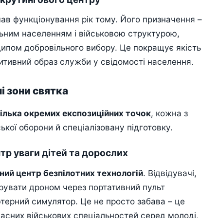
ав функціонування рік тому. Його призначення –
ьним населенням і військовою структурою,
ципом добровільного вибору. Це покращує якість
итивний образ служби у свідомості населення.
ні зони святка
ілька окремих експозиційних точок
, кожна з
ької оборони й спеціалізовану підготовку.
нтр уваги дітей та дорослих
ний центр безпілотних технологій
. Відвідувачі,
рувати дроном через портативний пульт
ютерний симулятор. Це не просто забава – це
часних військових спеціальностей серед молоді,