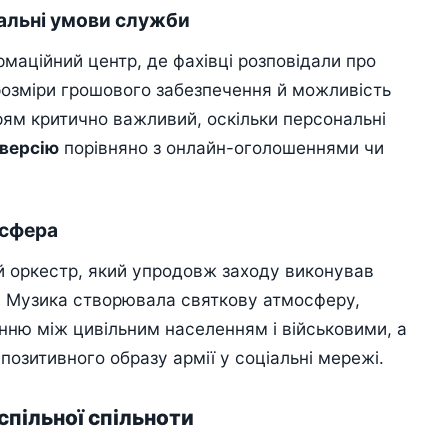
іальні умови служби
маційний центр, де фахівці розповідали про
 розміри грошового забезпечення й можливість
прям критично важливий, оскільки персональні
нверсію
порівняно з онлайн-оголошеннями чи
осфера
ий оркестр, який упродовж заходу виконував
ії. Музика створювала святкову атмосферу,
ню між цивільним населенням і військовими, а
зитивного образу армії у соціальні мережі.
спільної спільноти