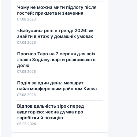
Чому не можна мити підлогу після
гостей: прикмета й значення
07.08.2026
«Бабусині» речі в тренді 2026: як
знайти вінтаж у домашніх умовах
07.08.2026
Прогноз Таро на 7 серпня для всіх
знаків Зодіаку: карти розкривають
долю
07.08.2026
Поділ за один день: маршрут
найатмосфернішим районом Києва
07.08.2026
Відповідальність зірок перед
аудиторією: чесна думка про
заробітки й позицію
06.08.2026