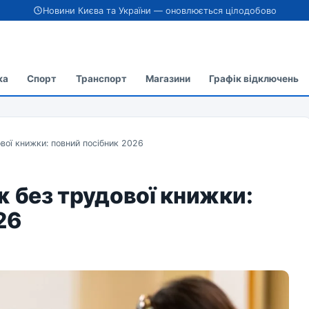
Новини Києва та України — оновлюється цілодобово
ка
Спорт
Транспорт
Магазини
Графік відключень
вої книжки: повний посібник 2026
ж без трудової книжки:
26