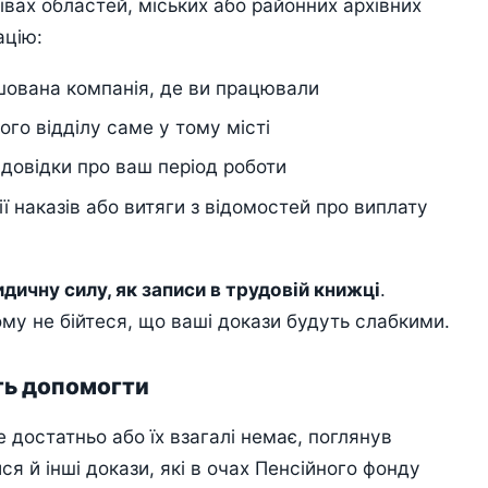
івах областей, міських або районних архівних
ацію:
ашована компанія, де ви працювали
ого відділу саме у тому місті
 довідки про ваш період роботи
ї наказів або витяги з відомостей про виплату
дичну силу, як записи в трудовій книжці
.
ому не бійтеся, що ваші докази будуть слабкими.
уть допомогти
 достатньо або їх взагалі немає, поглянув
я й інші докази, які в очах Пенсійного фонду