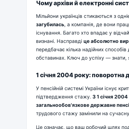
Чому архіви й електронні сис
Мільйони українців стикаються з одн
загубилась
, а компанія, де вони пра
існування. Багато хто впадає у відча
визнані. Насправді
це абсолютно вир
передбачає кілька надійних способів 
обставинах. Ключ до успіху — знати,
1 січня 2004 року: поворотна
У пенсійній системі України існує кр
підтвердження стажу.
З 1 січня 200
загальнообов'язкове державне пенс
трудового стажу замінили на сучасн
Це означає, що ваш робочий шлях под