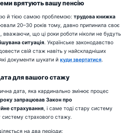
теми врятують вашу пенсію
ією й тією самою проблемою:
трудова книжка
цювали 20–30 років тому, давно припинила своє
й, вважаючи, що ці роки роботи ніколи не будуть
ішувана ситуація
. Українське законодавство
довести свій стаж навіть у найскладніших
 які документи шукати й
куди звертатися
.
 дата для вашого стажу
итична дата, яка кардинально змінює процес
4 року запрацював Закон про
ійне страхування
, і саме тоді стару систему
у систему страхового стажу.
іляється на два періоди: