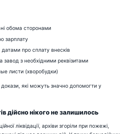
ані обома сторонами
ро зарплату
а датами про сплату внесків
а завод з необхідними реквізитами
ые листи (хворобудки)
 докази, які можуть значно допомогти у
ів дійсно нікого не залишилось
йної ліквідації, архіви згоріли при пожежі,