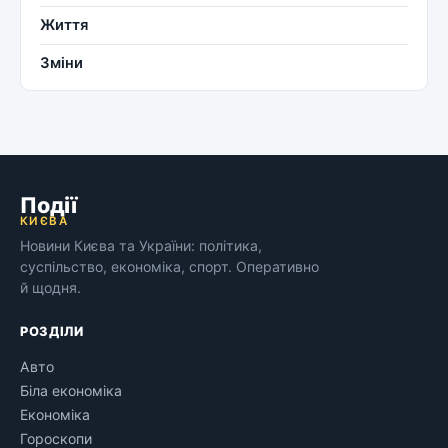
Життя
Зміни
Події
КИЄВА
Новини Києва та України: політика,
суспільство, економіка, спорт. Оперативно
й щодня.
РОЗДІЛИ
Авто
Біла економіка
Економіка
Гороскопи