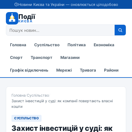
Новини Києва та України — оновлюється цілодобово
Події
КИЄВА
Головна
Суспільство
Політика
Економіка
Спорт
Транспорт
Магазини
Графік відключень
Мережі
Тривога
Райони
Головна
/
Суспільство
/
Захист інвестицій у суді: як компанії повертають власні
кошти
СУСПІЛЬСТВО
Захист інвестицій у суді: як