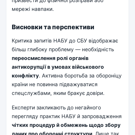
призвести до фізичної розправи або
мережі навпаки.
Висновки та перспективи
Критика запитів НАБУ до СБУ відображає
більш глибоку проблему — необхідність
переосмислення ролі органів
антикорупції в умовах військового
конфлікту
. Активна боротьба за обороніцу
країни не повинна підважуватися
спецслужбами, яким бракує довіри.
Експерти закликають до негайного
перегляду практик НАБУ й запровадження
чітких процедур й обмежень щодо збору
даних про оборонні структури
. Лише так