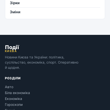
Зірки
Зміни
Події
КИЄВА
Новини Києва та України: політика,
суспільство, економіка, спорт. Оперативно
й щодня.
РОЗДІЛИ
Авто
Біла економіка
Економіка
Гороскопи