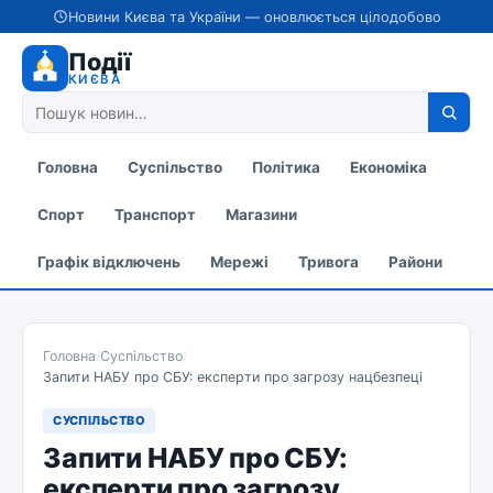
Новини Києва та України — оновлюється цілодобово
Події
КИЄВА
Головна
Суспільство
Політика
Економіка
Спорт
Транспорт
Магазини
Графік відключень
Мережі
Тривога
Райони
Головна
/
Суспільство
/
Запити НАБУ про СБУ: експерти про загрозу нацбезпеці
СУСПІЛЬСТВО
Запити НАБУ про СБУ:
експерти про загрозу