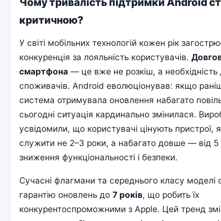
Чому тривалість підтримки Android с
критичною?
У світі мобільних технологій кожен рік загостр
конкуренція за лояльність користувачів.
Довгов
смартфона
— це вже не розкіш, а необхідність 
споживачів. Android еволюціонував: якщо рані
система отримувала оновлення набагато повільн
сьогодні ситуація кардинально змінилася. Виро
усвідомили, що користувачі цінують пристрої, 
служити не 2–3 роки, а набагато довше — від 5 
зниження функціональності і безпеки.
Сучасні флагмани та середнього класу моделі
гарантію оновлень до
7 років
, що робить їх
конкурентоспроможними з Apple. Цей тренд змі