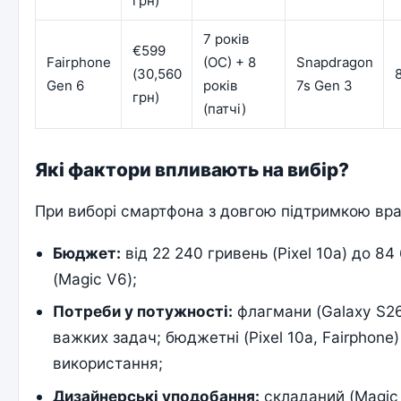
грн)
7 років
€599
Fairphone
(ОС) + 8
Snapdragon
(30,560
Gen 6
років
7s Gen 3
грн)
(патчі)
Які фактори впливають на вибір?
При виборі смартфона з довгою підтримкою вра
Бюджет:
від 22 240 гривень (Pixel 10a) до 84
(Magic V6);
Потреби у потужності:
флагмани (Galaxy S26
важких задач; бюджетні (Pixel 10a, Fairphone
використання;
Дизайнерські уподобання:
складаний (Magic