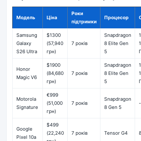
Роки
Модель
Ціна
Процесор
підтримки
Samsung
$1300
Snapdragon
Galaxy
(57,940
7 років
8 Elite Gen
S26 Ultra
грн)
5
$1900
Snapdragon
Honor
(84,680
7 років
8 Elite Gen
Magic V6
грн)
5
€999
Motorola
Snapdragon
(51,000
7 років
-
Signature
8 Gen 5
грн)
$499
Google
(22,240
7 років
Tensor G4
Pixel 10a