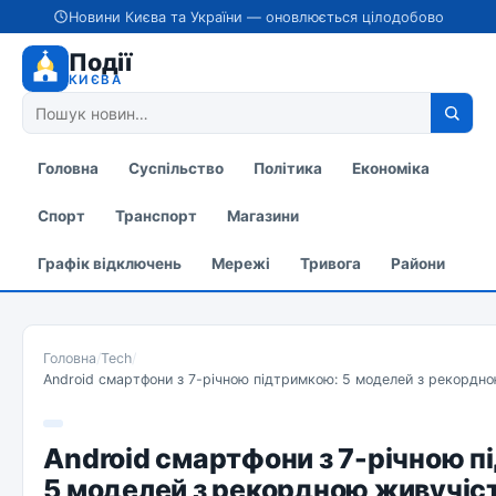
Новини Києва та України — оновлюється цілодобово
Події
КИЄВА
Головна
Суспільство
Політика
Економіка
Спорт
Транспорт
Магазини
Графік відключень
Мережі
Тривога
Райони
Головна
/
Tech
/
Android смартфони з 7-річною підтримкою: 5 моделей з рекордн
Android смартфони з 7-річною п
5 моделей з рекордною живучіс