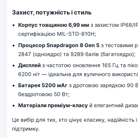
Захист, потужність і стиль
Корпус товщиною 6,99 мм
з захистом IP68/I
сертифікацією MIL-STD-810H;
Процесор Snapdragon 8 Gen 5
з тестовими р
2847 (одноядро) та 9289 балів (багатоядро);
Дисплей
з частотою оновлення 165 Гц та піко
6200 ніт — ідеальна для вуличного використ
Батарея 5200 мАг
з дротовою зарядкою 90 В
бездротовою 50 Вт;
Матеріали преміум-класу
й елегантний диза
Це вибір для тих, хто цінує класику, надійність
підтримку.