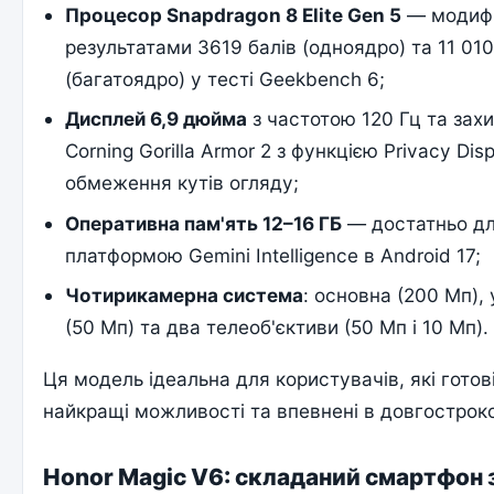
Процесор Snapdragon 8 Elite Gen 5
— модифі
результатами 3619 балів (одноядро) та 11 010
(багатоядро) у тесті Geekbench 6;
Дисплей 6,9 дюйма
з частотою 120 Гц та зах
Corning Gorilla Armor 2 з функцією Privacy Dis
обмеження кутів огляду;
Оперативна пам'ять 12–16 ГБ
— достатньо для
платформою Gemini Intelligence в Android 17;
Чотирикамерна система
: основна (200 Мп),
(50 Мп) та два телеоб'єктиви (50 Мп і 10 Мп).
Ця модель ідеальна для користувачів, які готов
найкращі можливості та впевнені в довгостроко
Honor Magic V6: складаний смартфон 