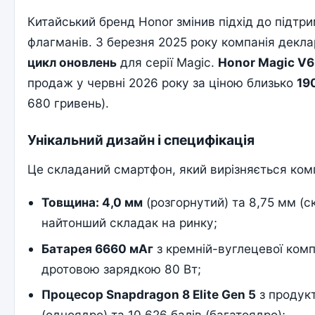
Китайський бренд Honor змінив підхід до підтри
флагманів. З березня 2025 року компанія декл
цикл оновлень
для серії Magic.
Honor Magic V6
продаж у червні 2026 року за ціною близько
19
680 гривень).
Унікальний дизайн і специфікація
Це складаний смартфон, який вирізняється ком
Товщина: 4,0 мм
(розгорнутий) та 8,75 мм (
найтонший складак на ринку;
Батарея 6660 мАг
з кремній-вуглецевої комп
дротовою зарядкою 80 Вт;
Процесор Snapdragon 8 Elite Gen 5
з продук
(одноядро) та 10 626 балів (багатоядро);