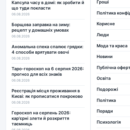
Гроші
Капсула часу в домі: як зробити й
що туди покласти
Політика конфі
06.08.2026
Корисне
Борщова заправка на зиму:
рецепт у домашніх умовах
Люди
06.08.2026
Мода та краса
Аномальна спека спалює грядки:
4 способи врятувати овочі
Новини
06.08.2026
Публічна офер
Таро-гороскоп на 6 серпня 2026:
прогноз для всіх знаків
Освіта
06.08.2026
Подорожі
Реєстрація місця проживання в
Києві: як прописатися покроково
Політика
06.08.2026
Поради
Гороскоп на серпень 2026:
кар'єрні злети й розкриття
Психологія
таємниць
05.08.2026