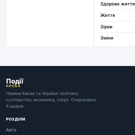
Здорове життя
Життя
Зірки
Зміни
Події
КИЄВА
Новини Києва та України: політика,
суспільство, економіка, спорт. Оперативно
й щодня.
РОЗДІЛИ
Авто