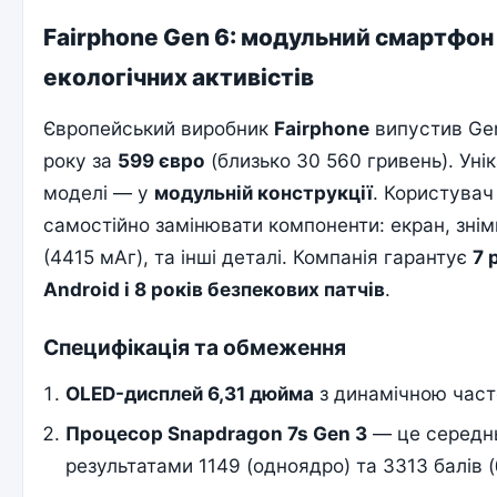
Fairphone Gen 6: модульний смартфон
екологічних активістів
Європейський виробник
Fairphone
випустив Gen
року за
599 євро
(близько 30 560 гривень). Унік
моделі — у
модульній конструкції
. Користува
самостійно замінювати компоненти: екран, зні
(4415 мАг), та інші деталі. Компанія гарантує
7 
Android і 8 років безпекових патчів
.
Специфікація та обмеження
OLED-дисплей 6,31 дюйма
з динамічною част
Процесор Snapdragon 7s Gen 3
— це середнь
результатами 1149 (одноядро) та 3313 балів 