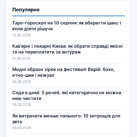
Популярне
Таро-гороскоп на 10 серпня: як вберегти шанс і
коли діяти рішуче
10.08.2026
Кав'ярні і пекарні Києва: як обрати справді якісні
та не переплатити за антураж
10.08.2026
Модні образи зірок на фестивалі Вирій: бохо,
етно-шик і кежуал
09.08.2026
Сода в домі: 5 речей, які категорично не можна
нею чистити
09.08.2026
Як витрачати менше пального: 10 хитрощів для
авто
09.08.2026