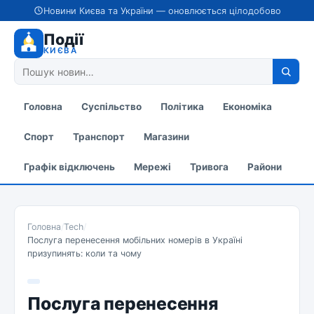
Новини Києва та України — оновлюється цілодобово
Події
КИЄВА
Головна
Суспільство
Політика
Економіка
Спорт
Транспорт
Магазини
Графік відключень
Мережі
Тривога
Райони
Головна
/
Tech
/
Послуга перенесення мобільних номерів в Україні
призупинять: коли та чому
Послуга перенесення