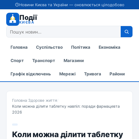
Новини Києва та України — оновлюється цілодобово
Події
КИЄВА
Головна
Суспільство
Політика
Економіка
Спорт
Транспорт
Магазини
Графік відключень
Мережі
Тривога
Райони
Головна
/
Здорове життя
/
Коли можна ділити таблетку навпіл: поради фармацевта
2026
Коли можна ділити таблетку