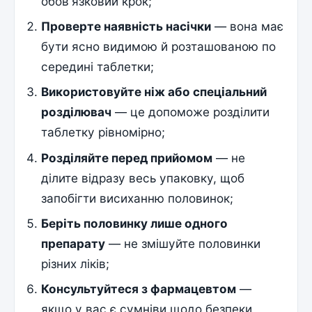
обов'язковий крок;
Проверте наявність насічки
— вона має
бути ясно видимою й розташованою по
середині таблетки;
Використовуйте ніж або спеціальний
розділювач
— це допоможе розділити
таблетку рівномірно;
Розділяйте перед прийомом
— не
ділите відразу весь упаковку, щоб
запобігти висиханню половинок;
Беріть половинку лише одного
препарату
— не змішуйте половинки
різних ліків;
Консультуйтеся з фармацевтом
—
якщо у вас є сумніви щодо безпеки