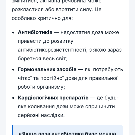
змінитися, активна речовина може
розкластися або втратити силу. Це
особливо критично для:
Антибіотиків
— недостатня доза може
привести до розвитку
антибіотикорезистентності, з якою зараз
бореться весь світ;
Гормональних засобів
— які потребують
чіткої та постійної дози для правильної
роботи организму;
Кардіологічних препаратів
— де будь-
яке коливання дози може спричинити
серйозні наслідки.
«Якщо доза антибіотика буде менша