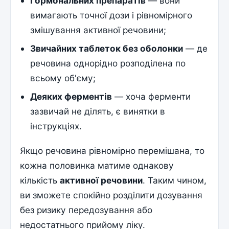
Гормональних препаратів
— вони
вимагають точної дози і рівномірного
змішування активної речовини;
Звичайних таблеток без оболонки
— де
речовина однорідно розподілена по
всьому об'єму;
Деяких ферментів
— хоча ферменти
зазвичай не ділять, є винятки в
інструкціях.
Якщо речовина рівномірно перемішана, то
кожна половинка матиме однакову
кількість
активної речовини
. Таким чином,
ви зможете спокійно розділити дозування
без ризику передозування або
недостатнього прийому ліку.