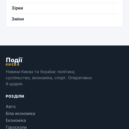
Зірки
Зміни
Події
КИЄВА
Новини Києва та України: політика,
суспільство, економіка, спорт. Оперативно
й щодня.
РОЗДІЛИ
Авто
Біла економіка
Економіка
Гороскопи