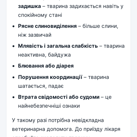
задишка
– тварина задихається навіть у
спокійному стані
Рясне слиновиділення
– більше слини,
ніж зазвичай
Млявість і загальна слабкість
– тварина
неактивна, байдужа
Блювання або діарея
Порушення координації
– тварина
шатається, падає
Втрата свідомості або судоми
– це
найнебезпечніші ознаки
У такому разі потрібна невідкладна
ветеринарна допомога. До приїзду лікаря