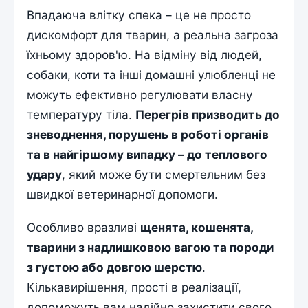
Впадаюча влітку спека – це не просто
дискомфорт для тварин, а реальна загроза
їхньому здоров'ю. На відміну від людей,
собаки, коти та інші домашні улюбленці не
можуть ефективно регулювати власну
температуру тіла.
Перегрів призводить до
зневоднення, порушень в роботі органів
та в найгіршому випадку – до теплового
удару
, який може бути смертельним без
швидкої ветеринарної допомоги.
Особливо вразливі
щенята, кошенята,
тварини з надлишковою вагою та породи
з густою або довгою шерстю
.
Кількавирішення, прості в реалізації,
допоможуть вам надійно захистити свого