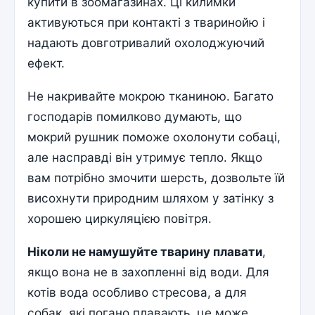
купити в зоомагазинах. Ці килимки
активуються при контакті з тваринойю і
надають довготривалий охолоджуючий
ефект.
Не накривайте мокрою тканиною. Багато
господарів помилково думають, що
мокрий рушник поможе охолонути собаці,
але насправді він утримує тепло. Якщо
вам потрібно змочити шерсть, дозвольте їй
висохнути природним шляхом у затінку з
хорошею циркуляцією повітря.
Ніколи не намушуйте тварину плавати
,
якщо вона не в захопленні від води. Для
котів вода особливо стресова, а для
собак, які погано плавають, це може