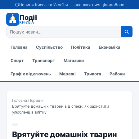
Новини Києва та України — оновлюється цілодобово
Події
КИЄВА
Головна
Суспільство
Політика
Економіка
Спорт
Транспорт
Магазини
Графік відключень
Мережі
Тривога
Райони
Головна
/
Поради
/
Врятуйте домашніх тварин від спеки: як захистити
улюбленців влітку
Врятуйте домашніх тварин